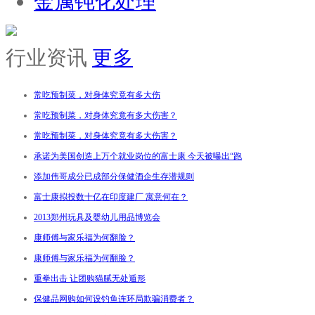
金属钝化处理
行业资讯
更多
常吃预制菜，对身体究竟有多大伤
常吃预制菜，对身体究竟有多大伤害？
常吃预制菜，对身体究竟有多大伤害？
承诺为美国创造上万个就业岗位的富士康 今天被曝出“跑
添加伟哥成分已成部分保健酒企生存潜规则
富士康拟投数十亿在印度建厂 寓意何在？
2013郑州玩具及婴幼儿用品博览会
康师傅与家乐福为何翻脸？
康师傅与家乐福为何翻脸？
重拳出击 让团购猫腻无处遁形
保健品网购如何设钓鱼连环局欺骗消费者？