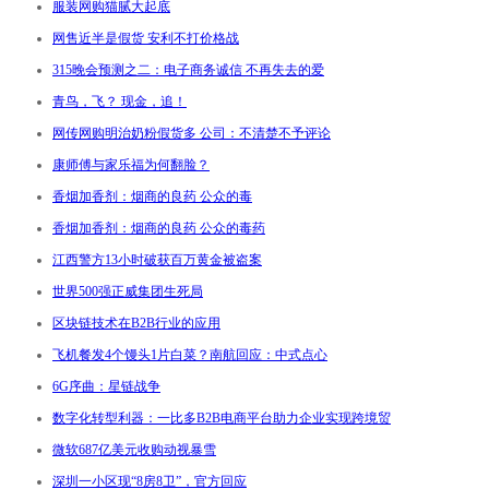
服装网购猫腻大起底
网售近半是假货 安利不打价格战
315晚会预测之二：电子商务诚信 不再失去的爱
青鸟，飞？ 现金，追！
网传网购明治奶粉假货多 公司：不清楚不予评论
康师傅与家乐福为何翻脸？
香烟加香剂：烟商的良药 公众的毒
香烟加香剂：烟商的良药 公众的毒药
江西警方13小时破获百万黄金被盗案
世界500强正威集团生死局
区块链技术在B2B行业的应用
飞机餐发4个馒头1片白菜？南航回应：中式点心
6G序曲：星链战争
数字化转型利器：一比多B2B电商平台助力企业实现跨境贸
微软687亿美元收购动视暴雪
深圳一小区现“8房8卫”，官方回应