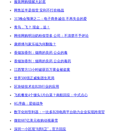
服装网购猫腻大起底
网售近半是假货 安利不打价格战
315晚会预测之二：电子商务诚信 不再失去的爱
青鸟，飞？ 现金，追！
网传网购明治奶粉假货多 公司：不清楚不予评论
康师傅与家乐福为何翻脸？
香烟加香剂：烟商的良药 公众的毒
香烟加香剂：烟商的良药 公众的毒药
江西警方13小时破获百万黄金被盗案
世界500强正威集团生死局
区块链技术在B2B行业的应用
飞机餐发4个馒头1片白菜？南航回应：中式点心
6G序曲：星链战争
数字化转型利器：一比多B2B电商平台助力企业实现跨境贸
微软687亿美元收购动视暴雪
深圳一小区现“8房8卫”，官方回应