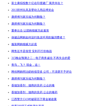
富士康拟投数十亿在印度建厂 寓意何在？
2013郑州玩具及婴幼儿用品博览会
康师傅与家乐福为何翻脸？
康师傅与家乐福为何翻脸？
重拳出击 让团购猫腻无处遁形
保健品网购如何设钓鱼连环局欺骗消费者？
服装网购猫腻大起底
网售近半是假货 安利不打价格战
315晚会预测之二：电子商务诚信 不再失去的爱
青鸟，飞？ 现金，追！
网传网购明治奶粉假货多 公司：不清楚不予评论
康师傅与家乐福为何翻脸？
香烟加香剂：烟商的良药 公众的毒
香烟加香剂：烟商的良药 公众的毒药
江西警方13小时破获百万黄金被盗案