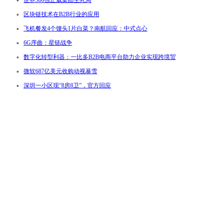
世界500强正威集团生死局
区块链技术在B2B行业的应用
飞机餐发4个馒头1片白菜？南航回应：中式点心
6G序曲：星链战争
数字化转型利器：一比多B2B电商平台助力企业实现跨境贸
微软687亿美元收购动视暴雪
深圳一小区现“8房8卫”，官方回应