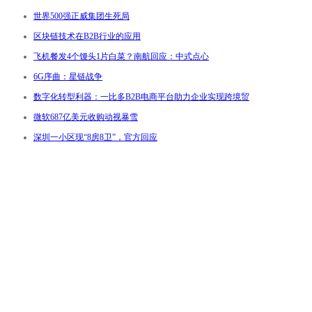
世界500强正威集团生死局
区块链技术在B2B行业的应用
飞机餐发4个馒头1片白菜？南航回应：中式点心
6G序曲：星链战争
数字化转型利器：一比多B2B电商平台助力企业实现跨境贸
微软687亿美元收购动视暴雪
深圳一小区现“8房8卫”，官方回应