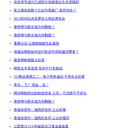
添加伟哥成分已成部分保健酒企生存潜规则
富士康拟投数十亿在印度建厂 寓意何在？
2013郑州玩具及婴幼儿用品博览会
康师傅与家乐福为何翻脸？
康师傅与家乐福为何翻脸？
重拳出击 让团购猫腻无处遁形
保健品网购如何设钓鱼连环局欺骗消费者？
服装网购猫腻大起底
网售近半是假货 安利不打价格战
315晚会预测之二：电子商务诚信 不再失去的爱
青鸟，飞？ 现金，追！
网传网购明治奶粉假货多 公司：不清楚不予评论
康师傅与家乐福为何翻脸？
香烟加香剂：烟商的良药 公众的毒
香烟加香剂：烟商的良药 公众的毒药
江西警方13小时破获百万黄金被盗案